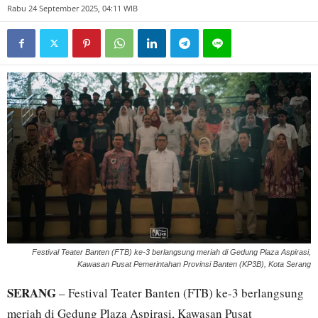
Rabu 24 September 2025, 04:11 WIB
Festival Teater Banten (FTB) ke-3 berlangsung meriah di Gedung Plaza Aspirasi,
Kawasan Pusat Pemerintahan Provinsi Banten (KP3B), Kota Serang
SERANG
– Festival Teater Banten (FTB) ke-3 berlangsung
meriah di Gedung Plaza Aspirasi, Kawasan Pusat