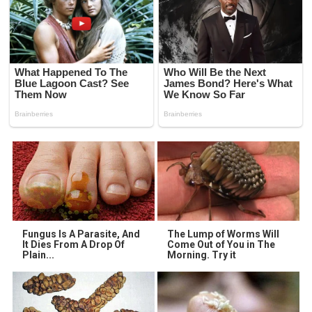
Fungus Is A Parasite, And
The Lump of Worms Will
It Dies From A Drop Of
Come Out of You in The
Plain...
Morning. Try it