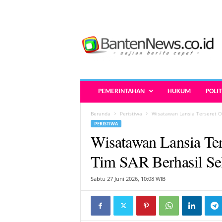
B
a
n
t
e
n
N
PEMERINTAHAN
HUKUM
POLIT
e
w
Beranda
Peristiwa
Wisatawan Lansia Terseret O
s
PERISTIWA
.
Wisatawan Lansia Ter
c
o
Tim SAR Berhasil Se
.
i
Sabtu 27 Juni 2026, 10:08 WIB
d
-
B
e
r