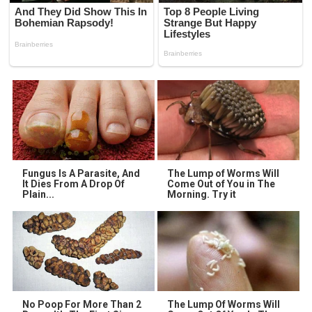
Fungus Is A Parasite, And
The Lump of Worms Will
It Dies From A Drop Of
Come Out of You in The
Plain...
Morning. Try it
No Poop For More Than 2
The Lump Of Worms Will