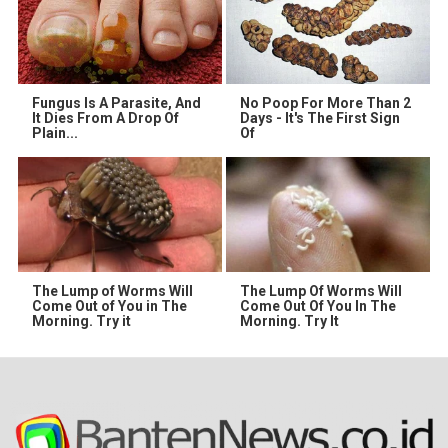
Fungus Is A Parasite, And
No Poop For More Than 2
It Dies From A Drop Of
Days - It's The First Sign
Plain...
Of
The Lump of Worms Will
The Lump Of Worms Will
Come Out of You in The
Come Out Of You In The
Morning. Try it
Morning. Try It