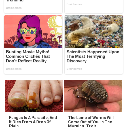
Fungus Is A Parasite, And
The Lump of Worms Will
It Dies From A Drop Of
Come Out of You in The
Plain...
Morning. Try it