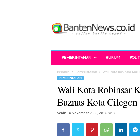
B
a
n
t
e
n
N
PEMERINTAHAN
HUKUM
POLIT
e
w
Beranda
Pemerintahan
Wali Kota Robinsar Kuku
s
PEMERINTAHAN
.
Wali Kota Robinsar 
c
o
Baznas Kota Cilegon
.
i
Senin 10 November 2025, 20:30 WIB
d
-
B
e
r