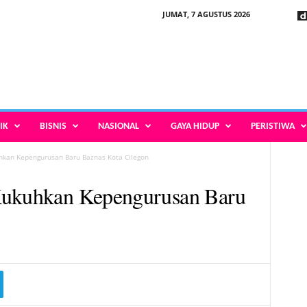
JUMAT, 7 AGUSTUS 2026
IK
BISNIS
NASIONAL
GAYA HIDUP
PERISTIWA
hkan Kepengurusan Baru Baznas Kota Cilegon
Kukuhkan Kepengurusan Baru