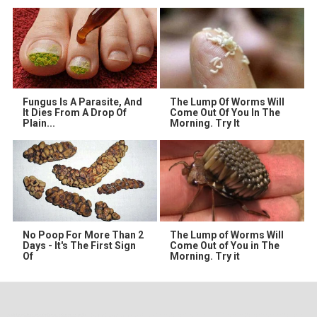
Fungus Is A Parasite, And
The Lump Of Worms Will
It Dies From A Drop Of
Come Out Of You In The
Plain...
Morning. Try It
No Poop For More Than 2
The Lump of Worms Will
Days - It's The First Sign
Come Out of You in The
Of
Morning. Try it