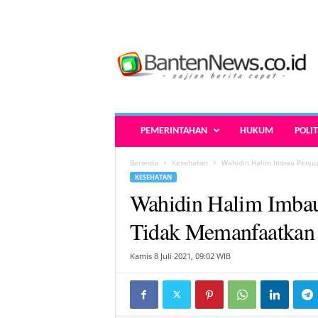
B
a
n
t
e
n
N
PEMERINTAHAN
HUKUM
POLIT
e
w
Beranda
Kesehatan
Wahidin Halim Imbau Penjua
s
KESEHATAN
.
Wahidin Halim Imbau
c
o
Tidak Memanfaatkan 
.
i
Kamis 8 Juli 2021, 09:02 WIB
d
-
B
e
r