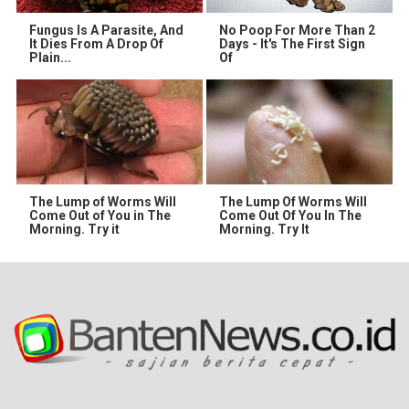
Fungus Is A Parasite, And
No Poop For More Than 2
It Dies From A Drop Of
Days - It's The First Sign
Plain...
Of
The Lump of Worms Will
The Lump Of Worms Will
Come Out of You in The
Come Out Of You In The
Morning. Try it
Morning. Try It