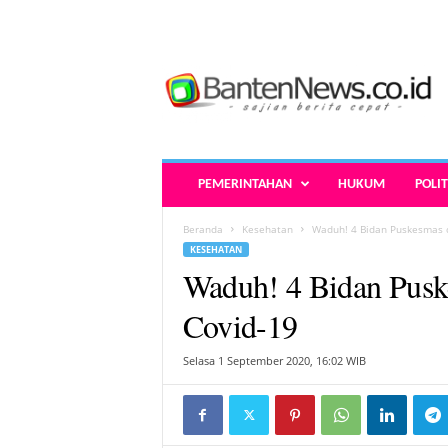
B
a
n
t
e
n
N
PEMERINTAHAN
HUKUM
POLIT
e
w
Beranda
Kesehatan
Waduh! 4 Bidan Puskesmas di
s
KESEHATAN
.
Waduh! 4 Bidan Puske
c
o
Covid-19
.
i
Selasa 1 September 2020, 16:02 WIB
d
-
B
e
r