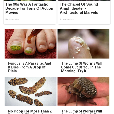
Fungus Is A Parasite, And
The Lump Of Worms Will
It Dies From A Drop Of
Come Out Of You In The
Plain...
Morning. Try It
No Poop For More Than 2
The Lump of Worms Will