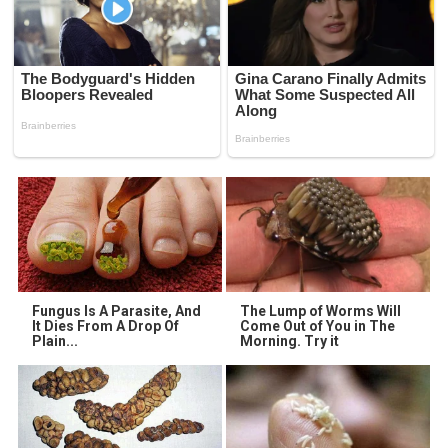
Fungus Is A Parasite, And
The Lump of Worms Will
It Dies From A Drop Of
Come Out of You in The
Plain...
Morning. Try it