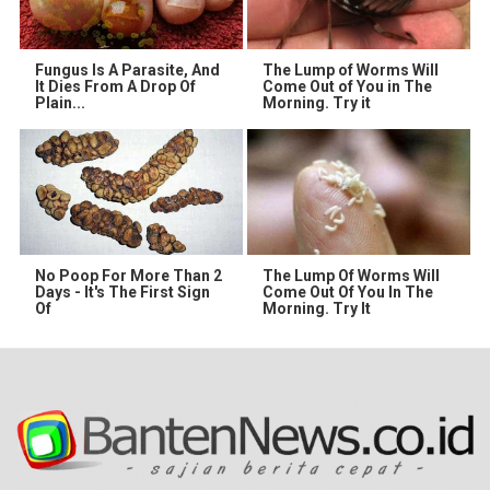
Fungus Is A Parasite, And
The Lump of Worms Will
It Dies From A Drop Of
Come Out of You in The
Plain...
Morning. Try it
No Poop For More Than 2
The Lump Of Worms Will
Days - It's The First Sign
Come Out Of You In The
Of
Morning. Try It