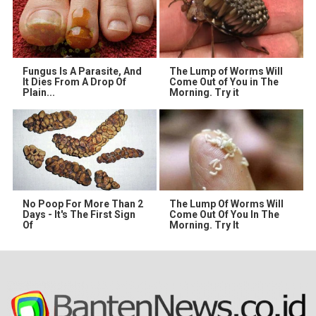
Fungus Is A Parasite, And
The Lump of Worms Will
It Dies From A Drop Of
Come Out of You in The
Plain...
Morning. Try it
No Poop For More Than 2
The Lump Of Worms Will
Days - It's The First Sign
Come Out Of You In The
Of
Morning. Try It