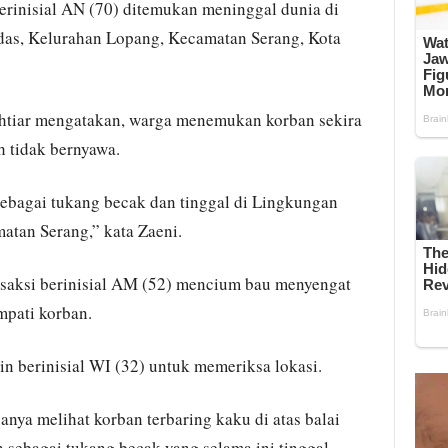
rinisial AN (70) ditemukan meninggal dunia di
as, Kelurahan Lopang, Kecamatan Serang, Kota
htiar mengatakan, warga menemukan korban sekira
 tidak bernyawa.
sebagai tukang becak dan tinggal di Lingkungan
tan Serang,” kata Zaeni.
 saksi berinisial AM (52) mencium bau menyengat
mpati korban.
n berinisial WI (32) untuk memeriksa lokasi.
nya melihat korban terbaring kaku di atas balai
sebagai tukang becak yang selama ini tinggal