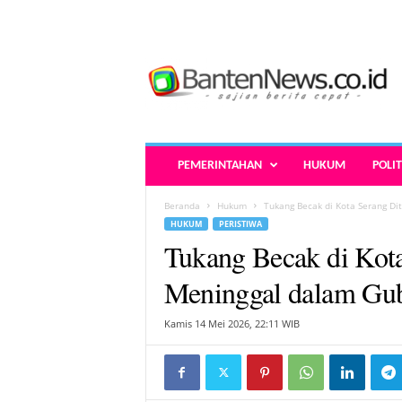
B
a
n
t
e
n
N
PEMERINTAHAN
HUKUM
POLIT
e
w
Beranda
Hukum
Tukang Becak di Kota Serang D
s
HUKUM
PERISTIWA
.
Tukang Becak di Kot
c
o
Meninggal dalam Gu
.
i
Kamis 14 Mei 2026, 22:11 WIB
d
-
B
e
r