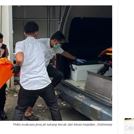
Polisi evakuasi jena,ah tukang becak dari lokasi kejadian. (Istimewa)