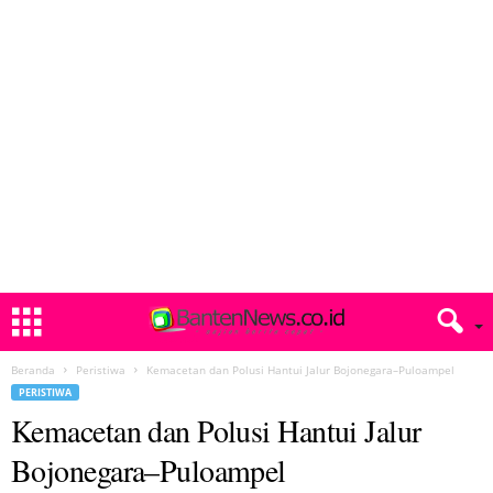
Beranda
Peristiwa
Kemacetan dan Polusi Hantui Jalur Bojonegara–Puloampel
PERISTIWA
Kemacetan dan Polusi Hantui Jalur
Bojonegara–Puloampel