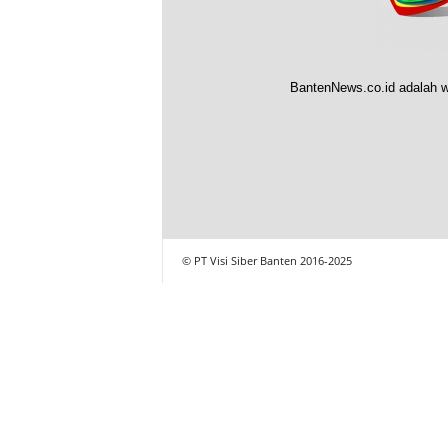
BantenNews.co.id adalah w
© PT Visi Siber Banten 2016-2025