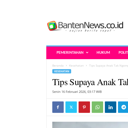
B
a
n
t
e
n
N
PEMERINTAHAN
HUKUM
POLIT
e
w
Beranda
Kesehatan
Tips Supaya Anak Tak Ngom
s
KESEHATAN
.
Tips Supaya Anak T
c
o
.
Senin 16 Februari 2026, 03:17 WIB
i
d
-
B
e
r