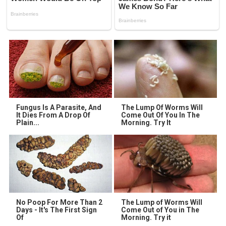
Fungus Is A Parasite, And
The Lump Of Worms Will
It Dies From A Drop Of
Come Out Of You In The
Plain...
Morning. Try It
No Poop For More Than 2
The Lump of Worms Will
Days - It's The First Sign
Come Out of You in The
Of
Morning. Try it