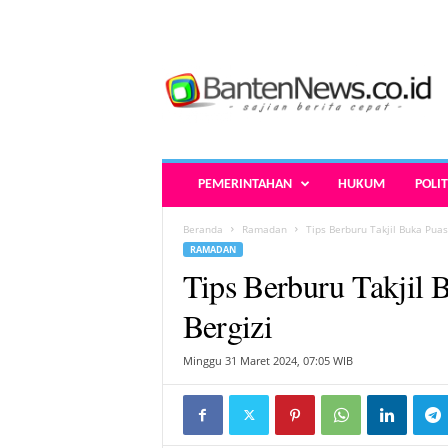
B
a
n
t
e
n
N
PEMERINTAHAN
HUKUM
POLIT
e
w
Beranda
Ramadan
Tips Berburu Takjil Buka Puas
s
RAMADAN
.
Tips Berburu Takjil 
c
o
Bergizi
.
i
Minggu 31 Maret 2024, 07:05 WIB
d
-
B
e
r