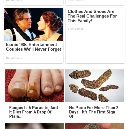
Fungus Is A Parasite, And
No Poop For More Than 2
It Dies From A Drop Of
Days - It's The First Sign
Plain...
Of