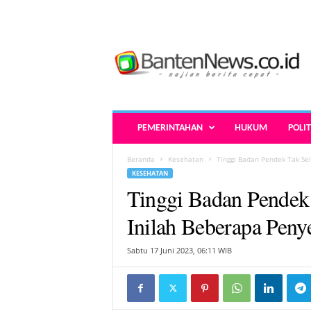
B
a
n
t
e
n
N
PEMERINTAHAN
HUKUM
POLIT
e
w
Beranda
Kesehatan
Tinggi Badan Pendek Tak Sel
s
KESEHATAN
.
Tinggi Badan Pendek 
c
o
Inilah Beberapa Pen
.
i
Sabtu 17 Juni 2023, 06:11 WIB
d
-
B
e
r