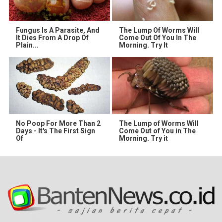
Fungus Is A Parasite, And
The Lump Of Worms Will
It Dies From A Drop Of
Come Out Of You In The
Plain...
Morning. Try It
No Poop For More Than 2
The Lump of Worms Will
Days - It's The First Sign
Come Out of You in The
Of
Morning. Try it