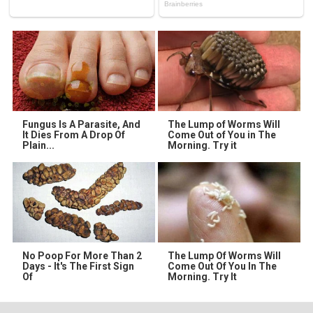
Fungus Is A Parasite, And
The Lump of Worms Will
It Dies From A Drop Of
Come Out of You in The
Plain...
Morning. Try it
No Poop For More Than 2
The Lump Of Worms Will
Days - It's The First Sign
Come Out Of You In The
Of
Morning. Try It