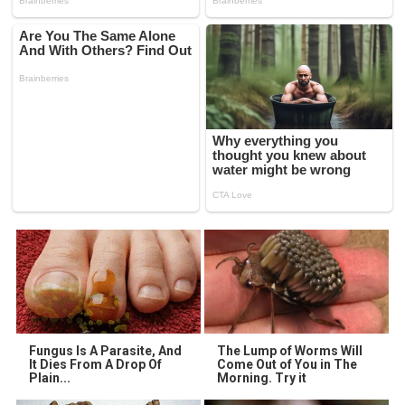
Fungus Is A Parasite, And
The Lump of Worms Will
It Dies From A Drop Of
Come Out of You in The
Plain...
Morning. Try it