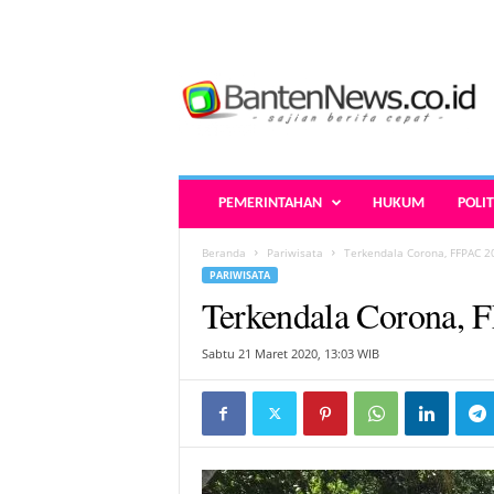
B
a
n
t
e
n
N
PEMERINTAHAN
HUKUM
POLIT
e
w
Beranda
Pariwisata
Terkendala Corona, FFPAC 2
s
PARIWISATA
.
Terkendala Corona, 
c
o
.
Sabtu 21 Maret 2020, 13:03 WIB
i
d
-
B
e
r