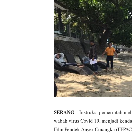
i
t
a
B
a
n
t
e
n
H
a
r
i
I
n
i
SERANG
– Instruksi pemerintah me
wabah virus Covid 19, menjadi kendal
Film Pendek Anyer-Cinangka (FFPAC)