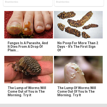
Fungus Is A Parasite, And
No Poop For More Than 2
It Dies From A Drop Of
Days - It's The First Sign
Plain...
Of
The Lump of Worms Will
The Lump Of Worms Will
Come Out of You in The
Come Out Of You In The
Morning. Try it
Morning. Try It