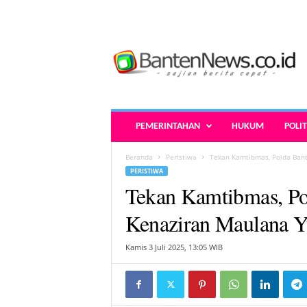
B
a
n
t
e
n
N
PEMERINTAHAN
HUKUM
POLIT
e
w
Beranda
Peristiwa
Tekan Kamtibmas, Polda Ban
s
PERISTIWA
.
Tekan Kamtibmas, Po
c
o
Kenaziran Maulana Y
.
i
Kamis 3 Juli 2025, 13:05 WIB
d
-
B
e
r