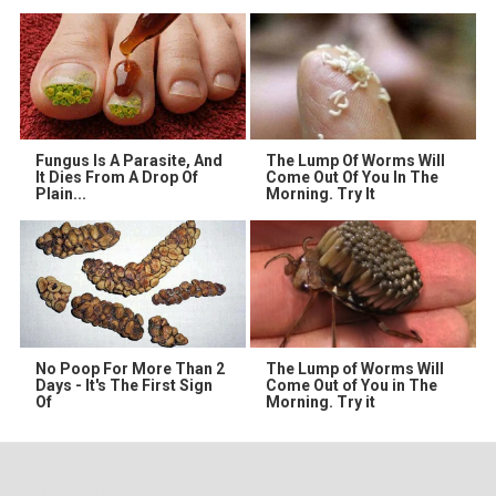
Fungus Is A Parasite, And
The Lump Of Worms Will
It Dies From A Drop Of
Come Out Of You In The
Plain...
Morning. Try It
No Poop For More Than 2
The Lump of Worms Will
Days - It's The First Sign
Come Out of You in The
Of
Morning. Try it