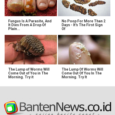
Fungus Is A Parasite, And
No Poop For More Than 2
It Dies From A Drop Of
Days - It's The First Sign
Plain...
Of
The Lump of Worms Will
The Lump Of Worms Will
Come Out of You in The
Come Out Of You In The
Morning. Try it
Morning. Try It