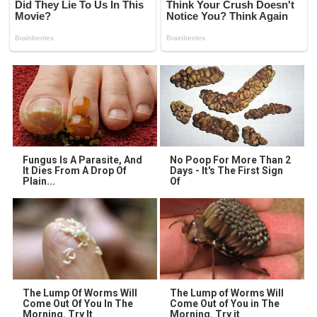
Fungus Is A Parasite, And
No Poop For More Than 2
It Dies From A Drop Of
Days - It's The First Sign
Plain...
Of
The Lump Of Worms Will
The Lump of Worms Will
Come Out Of You In The
Come Out of You in The
Morning. Try It
Morning. Try it