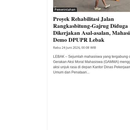
i
Pemerintahan
t
Proyek Rehabilitasi Jalan
a
B
Rangkasbitung-Gajrug Diduga
a
Dikerjakan Asal-asalan, Mahas
n
Demo DPUPR Lebak
t
Rabu 24 Juni 2026, 00:08 WIB
e
n
LEBAK – Sejumlah mahasiswa yang tergabung 
H
Gerakan Aksi Moral Mahasiswa (GAMMA) mengg
a
aksi unjuk rasa di depan Kantor Dinas Pekerjaa
r
Umum dan Penataan...
i
I
n
i