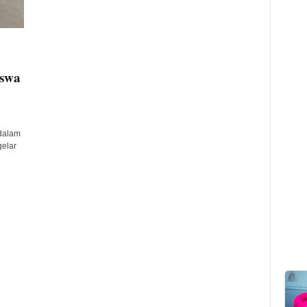
iswa
dalam
elar
n