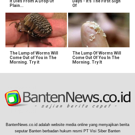
It Dies From A Drop Of
Days - It's The First Sign
Plain...
Of
The Lump of Worms Will
The Lump Of Worms Will
Come Out of You in The
Come Out Of You In The
Morning. Try it
Morning. Try It
BantenNews.co.id adalah website media online yang menyajikan berita
seputar Banten berbadan hukum resmi PT Visi Siber Banten