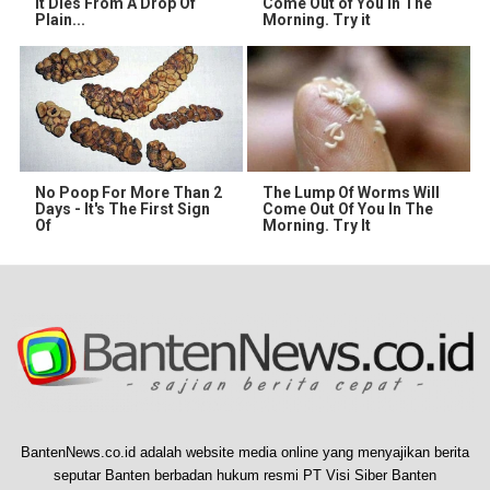
It Dies From A Drop Of
Come Out of You in The
Plain...
Morning. Try it
No Poop For More Than 2
The Lump Of Worms Will
Days - It's The First Sign
Come Out Of You In The
Of
Morning. Try It
BantenNews.co.id adalah website media online yang menyajikan berita
seputar Banten berbadan hukum resmi PT Visi Siber Banten