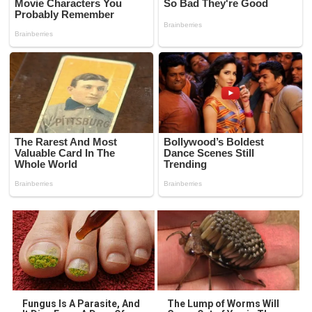
Fungus Is A Parasite, And
The Lump of Worms Will