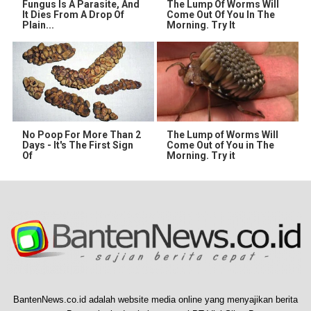
Fungus Is A Parasite, And
The Lump Of Worms Will
It Dies From A Drop Of
Come Out Of You In The
Plain...
Morning. Try It
No Poop For More Than 2
The Lump of Worms Will
Days - It's The First Sign
Come Out of You in The
Of
Morning. Try it
BantenNews.co.id adalah website media online yang menyajikan berita