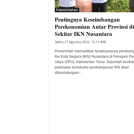
i
Pemerintahan
t
Pentingnya Keseimbangan
a
B
Perekonomian Antar Provinsi di
a
Sekitar IKN Nusantara
n
Sabtu 27 Agustus 2022, 15:11 WIB
t
e
Pemerintah memastikan terlaksananya pemban
n
Ibu Kota Negara (IKN) Nusantara di Penajam Pa
H
Utara (PPU), Kalimantan Timur. Sejumlah kontra
pekerjaan konstruksi pembangunan IKN akan
a
ditandatangani...
r
i
I
n
i