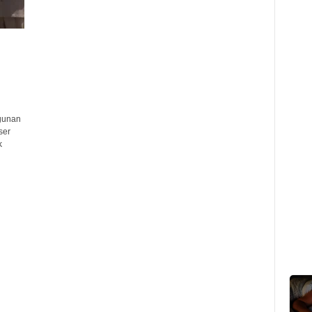
gunan
ser
k