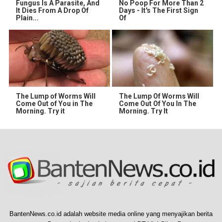
Fungus Is A Parasite, And
No Poop For More Than 2
It Dies From A Drop Of
Days - It's The First Sign
Plain...
Of
The Lump of Worms Will
The Lump Of Worms Will
Come Out of You in The
Come Out Of You In The
Morning. Try it
Morning. Try It
BantenNews.co.id adalah website media online yang menyajikan berita