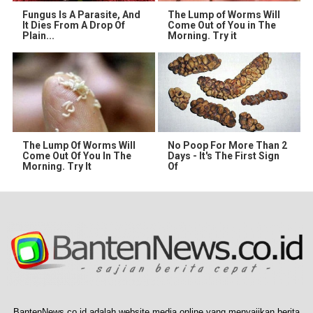
Fungus Is A Parasite, And
The Lump of Worms Will
It Dies From A Drop Of
Come Out of You in The
Plain...
Morning. Try it
The Lump Of Worms Will
No Poop For More Than 2
Come Out Of You In The
Days - It's The First Sign
Morning. Try It
Of
BantenNews.co.id adalah website media online yang menyajikan berita