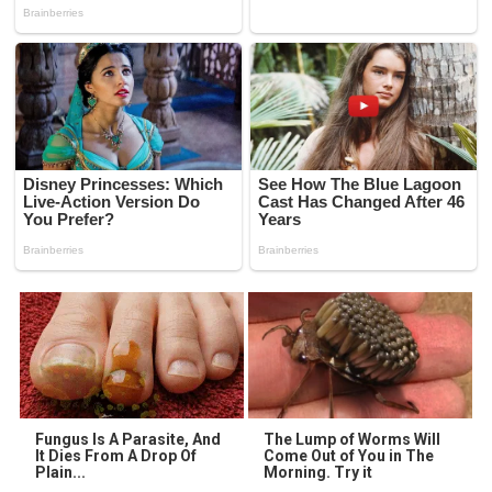
Fungus Is A Parasite, And
The Lump of Worms Will
It Dies From A Drop Of
Come Out of You in The
Plain...
Morning. Try it