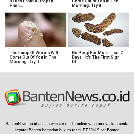
It Dies From A Drop Of
Come Out of You in The
Plain...
Morning. Try it
The Lump Of Worms Will
No Poop For More Than 2
Come Out Of You In The
Days - It's The First Sign
Morning. Try It
Of
BantenNews.co.id adalah website media online yang menyajikan berita
seputar Banten berbadan hukum resmi PT Visi Siber Banten