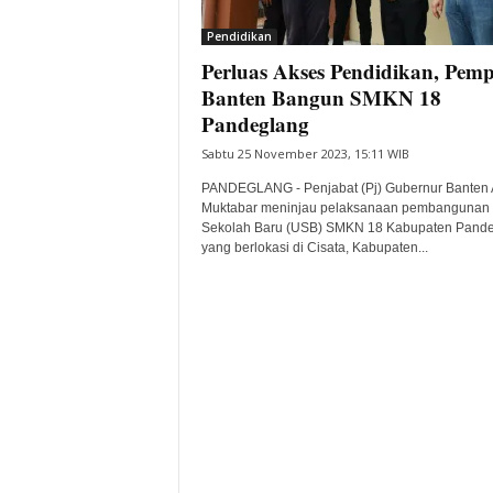
i
Pendidikan
t
Perluas Akses Pendidikan, Pem
a
B
Banten Bangun SMKN 18
a
Pandeglang
n
Sabtu 25 November 2023, 15:11 WIB
t
e
PANDEGLANG - Penjabat (Pj) Gubernur Banten 
n
Muktabar meninjau pelaksanaan pembangunan 
H
Sekolah Baru (USB) SMKN 18 Kabupaten Pand
yang berlokasi di Cisata, Kabupaten...
a
r
i
I
n
i