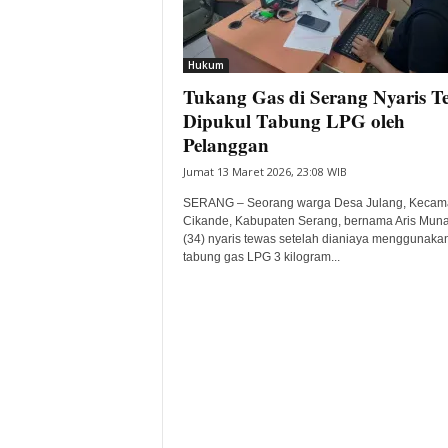
i
t
a
Hukum
B
Tukang Gas di Serang Nyaris T
a
Dipukul Tabung LPG oleh
n
Pelanggan
t
e
Jumat 13 Maret 2026, 23:08 WIB
n
SERANG – Seorang warga Desa Julang, Kecam
H
Cikande, Kabupaten Serang, bernama Aris Mun
a
(34) nyaris tewas setelah dianiaya menggunaka
r
tabung gas LPG 3 kilogram...
i
I
n
i