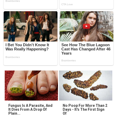
Fungus Is A Parasite, And
No Poop For More Than 2
It Dies From A Drop Of
Days - It's The First Sign
Plain...
Of