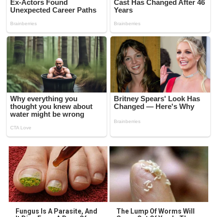
Fungus Is A Parasite, And
The Lump Of Worms Will