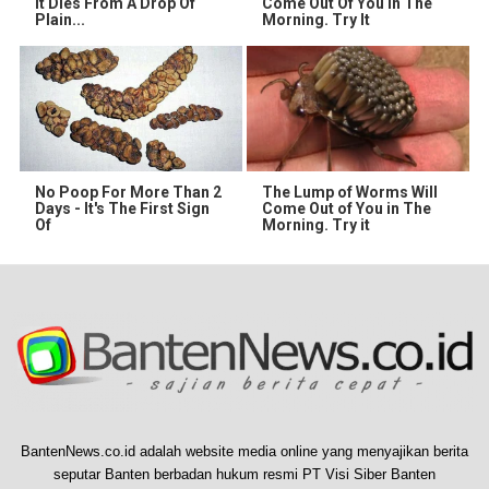
It Dies From A Drop Of
Come Out Of You In The
Plain...
Morning. Try It
No Poop For More Than 2
The Lump of Worms Will
Days - It's The First Sign
Come Out of You in The
Of
Morning. Try it
BantenNews.co.id adalah website media online yang menyajikan berita
seputar Banten berbadan hukum resmi PT Visi Siber Banten