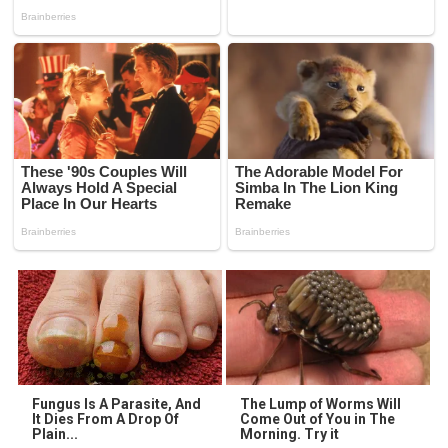
Fungus Is A Parasite, And
The Lump of Worms Will
It Dies From A Drop Of
Come Out of You in The
Plain...
Morning. Try it