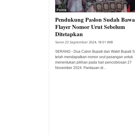
i
Politik
t
Pendukung Paslon Sudah Bawa
a
B
Flayer Nomor Urut Sebelum
a
Ditetapkan
n
Senin 23 September 2024, 18:01 WIB
t
e
SERANG - Dua Calon Bupati dan Wakil Bupati 
n
telah mendapatkan nomor urut pasangan untuk
H
menentukan pilihan pada hari pencoblosan 27
November 2024. Pantauan di...
a
r
i
I
n
i