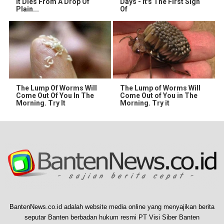
It Dies From A Drop Of
Days - It's The First Sign
Plain...
Of
The Lump Of Worms Will
The Lump of Worms Will
Come Out Of You In The
Come Out of You in The
Morning. Try It
Morning. Try it
BantenNews.co.id adalah website media online yang menyajikan berita
seputar Banten berbadan hukum resmi PT Visi Siber Banten