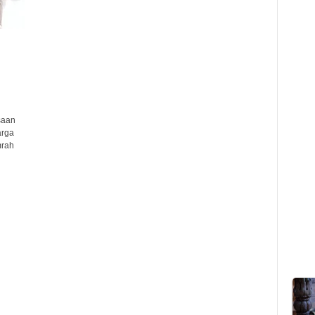
saan
arga
mrah