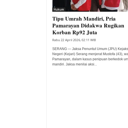
i
Hukum
t
Tipu Umrah Mandiri, Pria
a
B
Pamarayan Didakwa Rugikan
a
Korban Rp92 Juta
n
Rabu 22 April 2026, 02:11 WIB
t
e
SERANG — Jaksa Penuntut Umum (JPU) Kejak
n
Negeri (Kejari) Serang menjerat Mustofa (43), w
H
Pamarayan, dalam kasus penipuan berkedok u
mandiri. Jaksa menilai aksi...
a
r
i
I
n
i