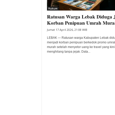
i
Hukum
t
Ratusan Warga Lebak Diduga 
a
B
Korban Penipuan Umrah Mura
a
Jumat 17 April 2026, 21:08 WIB
n
t
LEBAK — Ratusan warga Kabupaten Lebak did
e
menjadi korban penipuan berkedok promo umra
murah setelah menyetor uang ke travel yang kini
n
menghilang tanpa jejak. Data...
H
a
r
i
I
n
i