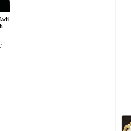
Jadi
h
uga
h