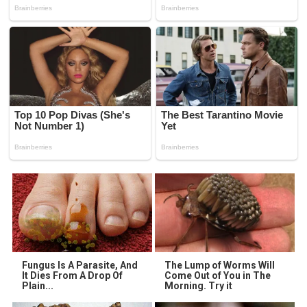
Fungus Is A Parasite, And
The Lump of Worms Will
It Dies From A Drop Of
Come Out of You in The
Plain...
Morning. Try it